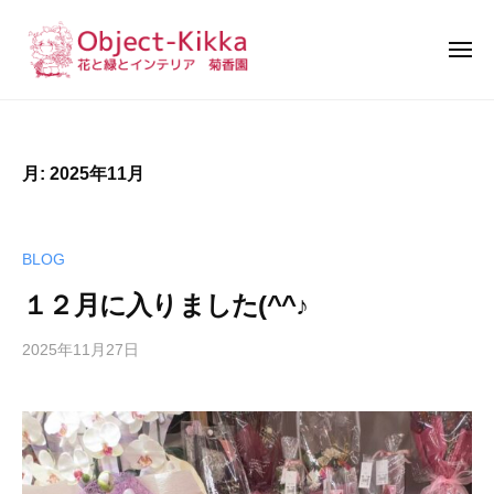
花
と
緑
と
花
イ
と
ン
緑
テ
月:
2025年11月
リ
と
ア
イ
｜
ン
BLOG
菊
テ
香
１２月に入りました(^^♪
リ
園
ア
2025年11月27日
b
｜
y
k
菊
w
香
s
園
a