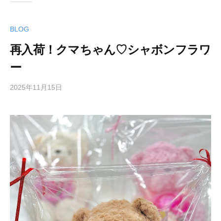
BLOG
再入荷！クマちゃん♡シャボンフラワ
ー
2025年11月15日
b
y
k
w
s
a
d
m
i
n