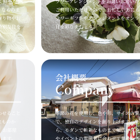
で鮮やか
ラワーアレンジメントをお買い求めいた
トなものま
ご利用いただけるので、お忙しい方にも
贈り物やお
ラワーギフトやアレンジメントをオンラ
特別な日を
日を彩りましょう。
会社概要
Company
わせること
季節の花を使用し、色や形、サイズの異
なものか
で、独自のデザインを創り上げます。豪
、お部屋
ら、モダンで斬新なものまで幅広いスタ
します。
やイベントの雰囲気に合わせて華やかさ