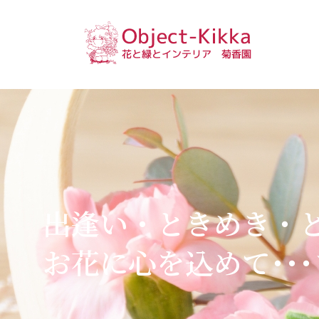
と
緑
と
花
イ
と
ン
テ
緑
リ
と
ア
イ
｜
ン
菊
出逢い・ときめき・
テ
香
園
リ
お花に心を込めて･･
ア
｜
菊