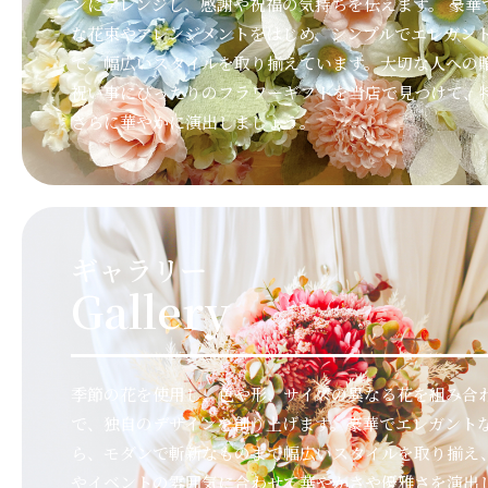
ンにアレンジし、感謝や祝福の気持ちを伝えます。 豪華
な花束やアレンジメントをはじめ、シンプルでエレガン
で、幅広いスタイルを取り揃えています。大切な人への
祝い事にぴったりのフラワーギフトを当店で見つけて、
さらに華やかに演出しましょう。
ギャラリー
Gallery
季節の花を使用し、色や形、サイズの異なる花を組み合
で、独自のデザインを創り上げます。豪華でエレガント
ら、モダンで斬新なものまで幅広いスタイルを取り揃え
やイベントの雰囲気に合わせて華やかさや優雅さを演出