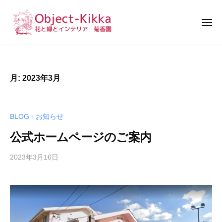
花
と
緑
と
花
イ
と
ン
緑
テ
月:
2023年3月
リ
と
ア
イ
｜
ン
BLOG
お知らせ
/
菊
テ
香
公式ホームページのご案内
リ
園
ア
2023年3月16日
b
｜
y
k
菊
w
香
s
園
a