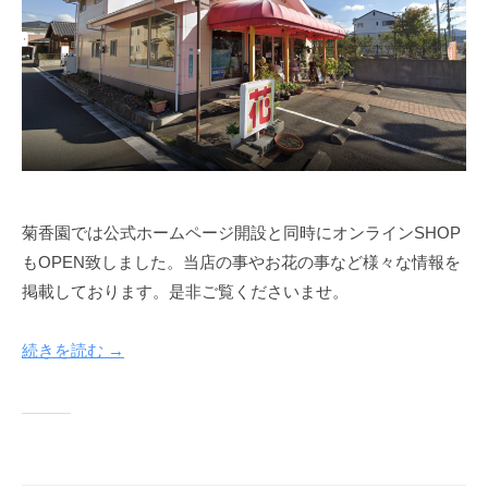
d
m
i
n
菊香園では公式ホームページ開設と同時にオンラインSHOP
もOPEN致しました。当店の事やお花の事など様々な情報を
掲載しております。是非ご覧くださいませ。
続きを読む →