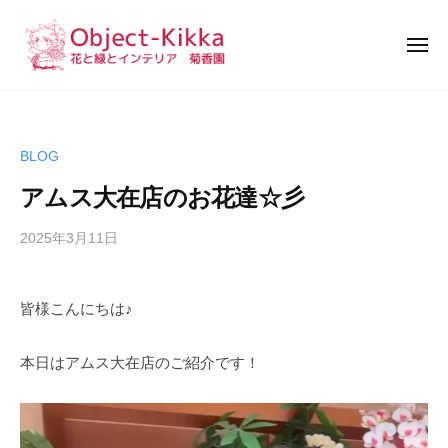
花
と
緑
と
花
イ
と
ン
緑
テ
BLOG
リ
と
ア
アムス大在店のお花達☆彡
イ
｜
ン
菊
2025年3月11日
b
テ
香
y
リ
園
k
皆様こんにちは♪
ア
w
s
｜
a
本日はアムス大在店のご紹介です！
菊
d
香
m
園
i