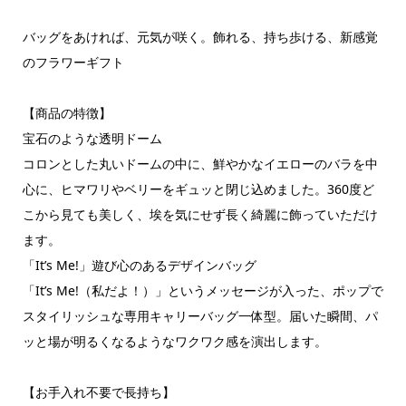
バッグをあければ、元気が咲く。飾れる、持ち歩ける、新感覚
のフラワーギフト
​【商品の特徴】
​宝石のような透明ドーム
コロンとした丸いドームの中に、鮮やかなイエローのバラを中
心に、ヒマワリやベリーをギュッと閉じ込めました。360度ど
こから見ても美しく、埃を気にせず長く綺麗に飾っていただけ
ます。
​「It’s Me!」遊び心のあるデザインバッグ
「It’s Me!（私だよ！）」というメッセージが入った、ポップで
スタイリッシュな専用キャリーバッグ一体型。届いた瞬間、パ
ッと場が明るくなるようなワクワク感を演出します。
​【お手入れ不要で長持ち】