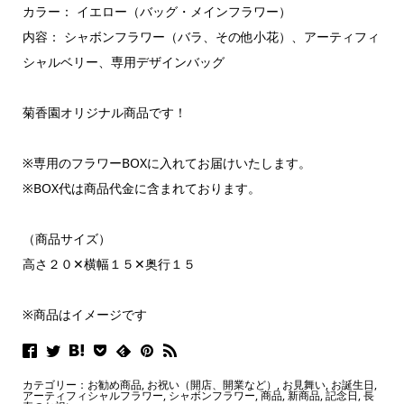
​カラー： イエロー（バッグ・メインフラワー）
​内容： シャボンフラワー（バラ、その他小花）、アーティフィ
シャルベリー、専用デザインバッグ
菊香園オリジナル商品です！
※専用のフラワーBOXに入れてお届けいたします。
※BOX代は商品代金に含まれております。
（商品サイズ）
高さ２０✕横幅１５✕奥行１５
※商品はイメージです
カテゴリー：
お勧め商品
,
お祝い（開店、開業など）
,
お見舞い
,
お誕生日
,
アーティフィシャルフラワー
,
シャボンフラワー
,
商品
,
新商品
,
記念日
,
長