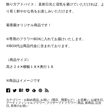
​飾り方アドバイス： 直射日光と湿気を避けていただければ、よ
り長く鮮やかな色をお楽しみいただけます。
菊香園オリジナル商品です！
※専用のフラワーBOXに入れてお届けいたします。
※BOX代は商品代金に含まれております。
（商品サイズ）
高さ２４✕横幅１８✕奥行１８
※商品はイメージです
カテゴリー：
お勧め商品
,
お祝い（開店、開業など）
,
お見舞い
,
お誕生日
,
アーティフィシャルフラワー
,
プリザーブドフラワー
,
商品
,
新商品
,
記念
日
,
長寿のお祝い